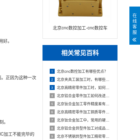
在
线
客
北京cnc数控加工-cnc数控车
服
床加工零件
用好。
相关常见百科
北京cnc数控加工有哪些优点？
1
面。正因为这种一次
北京夹具工装加工时，有哪些注意的事项？
2
北京高精密零件加工时，如何让精密轴承防锈？
3
北京铝合金零件加工如何改进表面粗糙度？
4
北京钛合金加工零件精度差有哪些因素？
5
北京高精密零件加工铜质零件的拉毛问题如何解决？
6
北京钛合金加工中，常用的硬质合金钻头种类有哪些？
7
刻。
北京铝合金异型件加工对成品外观品质有什么要求？
8
NC加工不能完毕的
北京不锈钢异型件加工精密零件有什么要求？
9